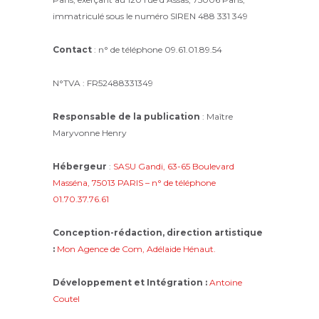
immatriculé sous le numéro SIREN 488 331 349
Contact
: n° de téléphone 09.61.01.89.54
N°TVA : FR52488331349
Responsable de la publication
: Maître
Maryvonne Henry
Hébergeur
:
SASU Gandi, 63-65 Boulevard
Masséna, 75013 PARIS – n° de téléphone
01.70.37.76.61
Conception-rédaction, direction artistique
:
Mon Agence de Com, Adélaide Hénaut.
Développement et Intégration :
Antoine
Coutel