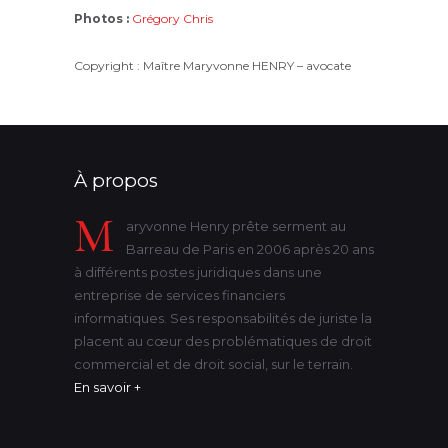
Photos :
Grégory Chris
Copyright : Maître Maryvonne HENRY – avocate
À propos
M
aryvonne Henry prête serment au
Barreau de Paris en 2006 après 20 ans
à différents postes juridiques dans une
entreprise de services financiers
informatiques. Ses responsabilités de juriste la
placent au cœur des problématiques de droit
commercial et de droit social, sur le terrain.
En savoir +