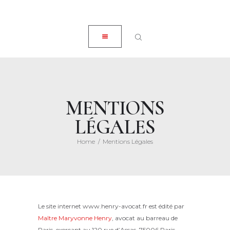
ACCUEIL
CLOSE
À PROPOS
EXPERTISES
ACTUALITÉS
HONORAIRES
MENTIONS
CONTACT
LÉGALES
Home
Mentions Légales
Le site internet www.henry-avocat.fr est édité par
Maître Maryvonne Henry
, avocat au barreau de
Paris, exerçant au 120 rue d’Assas, 75006 Paris,