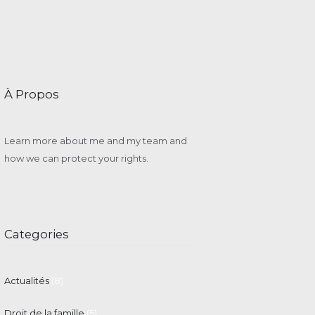
À Propos
Learn more about me and my team and
how we can protect your rights.
Categories
Actualités
(8)
Droit de la famille
(5)