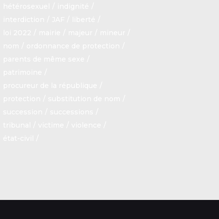
hétérosexuel
indignité
interdiction
JAF
liberté
loi 2022
mairie
majeur
mineur
nom
ordonnance de protection
parents de même sexe
patrimoine
procureur de la république
protection
substitution de nom
succession
successions
tribunal
victime
violence
état-civil