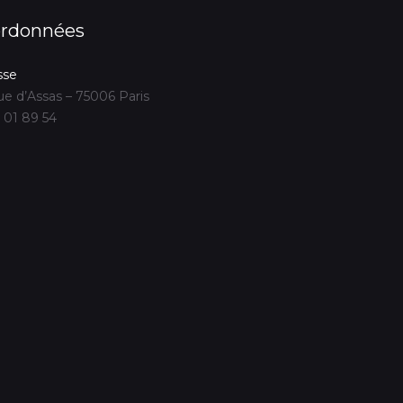
rdonnées
sse
ue d’Assas – 75006 Paris
 01 89 54