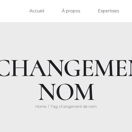
ACCU
Accueil
À propos
Expertises
À PR
EXPER
 CHANGEME
ACTU
NOM
HONO
CONT
Home
Tag: changement de nom