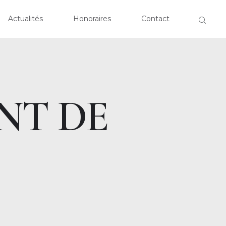
EIL
Actualités
Honoraires
Contact
CLOSE
OPOS
TISES
NT DE
ALITÉS
RAIRES
ACT