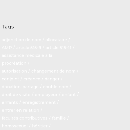
Tags
adjonction de nom
allocataire
AMP
article 515-9
article 515-11
assistance médicale à la
procréation
autorisation
changement de nom
conjoint
créance
danger
donation-partage
double nom
droit de visite
employeur
enfant
enfants
enregistrement
entrer en relation
facultés contributives
famille
homosexuel
héritier