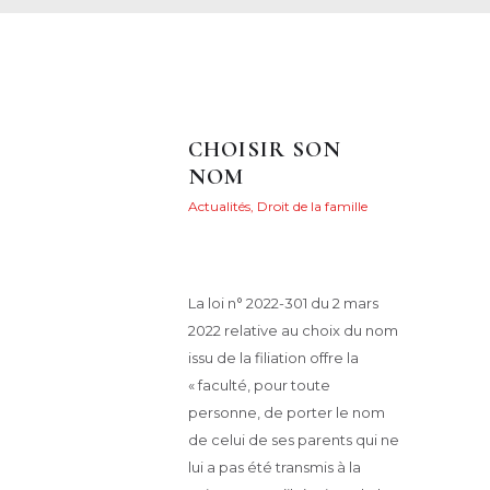
CHOISIR SON
NOM
Actualités
,
Droit de la famille
Posted on
9 mai 2022
89
Views
0
Likes
Maryvonne Henry
Share
La loi n° 2022-301 du 2 mars
2022 relative au choix du nom
issu de la filiation offre la
« faculté, pour toute
personne, de porter le nom
de celui de ses parents qui ne
lui a pas été transmis à la