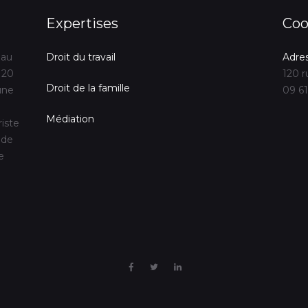
Expertises
Coo
 au
Droit du travail
Adre
 20
120 r
Droit de la famille
une
09 61
Médiation
riste
 de
e