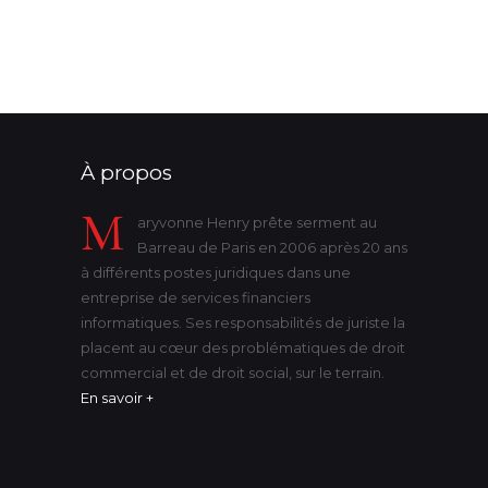
victime
violence
état-civil
À propos
M
aryvonne Henry prête serment au
Barreau de Paris en 2006 après 20 ans
à différents postes juridiques dans une
entreprise de services financiers
informatiques. Ses responsabilités de juriste la
placent au cœur des problématiques de droit
commercial et de droit social, sur le terrain.
En savoir +