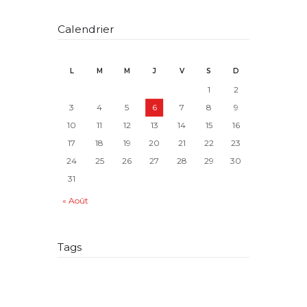
Calendrier
L
M
M
J
V
S
D
1
2
3
4
5
6
7
8
9
10
11
12
13
14
15
16
17
18
19
20
21
22
23
24
25
26
27
28
29
30
31
« Août
Tags
adjonction de nom
allocataire
AMP
article 515-9
article 515-11