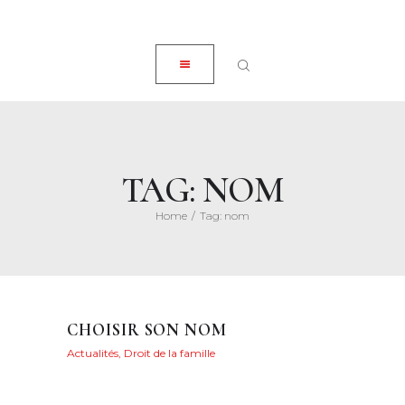
ACCUEIL
CLOSE
À PROPOS
EXPERTISES
ACTUALITÉS
HONORAIRES
TAG: NOM
CONTACT
Home
Tag: nom
CHOISIR SON NOM
Actualités
,
Droit de la famille
Posted on
9 mai
2022
88
Views
0
Likes
Maryvonne
Henry
Share