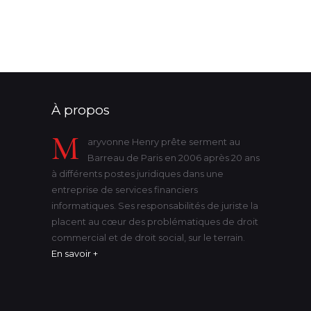
victime
violence
état-civil
À propos
M
aryvonne Henry prête serment au
Barreau de Paris en 2006 après 20 ans
à différents postes juridiques dans une
entreprise de services financiers
informatiques. Ses responsabilités de juriste la
placent au cœur des problématiques de droit
commercial et de droit social, sur le terrain.
En savoir +