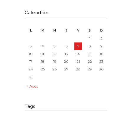
Calendrier
L
M
M
J
V
S
D
1
2
3
4
5
6
7
8
9
10
11
12
13
14
15
16
17
18
19
20
21
22
23
24
25
26
27
28
29
30
31
« Août
Tags
adjonction de nom
allocataire
AMP
article 515-9
article 515-11