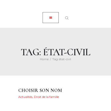
ACCUEIL
CLOSE
À PROPOS
EXPERTISES
ACTUALITÉS
HONORAIRES
TAG: ÉTAT-CIVIL
CONTACT
Home
Tag: état-civil
CHOISIR SON NOM
Actualités
,
Droit de la famille
Posted on
9 mai
2022
89
Views
0
Likes
Maryvonne
Henry
Share