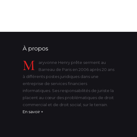
victime
violence
état-civil
À propos
M
aryvonne Henry prête serment au
Barreau de Paris en 2006 après 20 ans
à différents postes juridiques dans une
entreprise de services financiers
informatiques. Ses responsabilités de juriste la
placent au cœur des problématiques de droit
commercial et de droit social, sur le terrain.
En savoir +