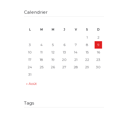
Calendrier
L
M
M
J
V
S
D
1
2
3
4
5
6
7
8
9
10
11
12
13
14
15
16
17
18
19
20
21
22
23
24
25
26
27
28
29
30
31
« Août
Tags
adjonction de nom
allocataire
AMP
article 515-9
article 515-11