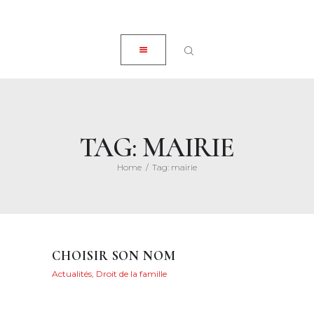
ACCUEIL
CLOSE
À PROPOS
EXPERTISES
ACTUALITÉS
HONORAIRES
TAG: MAIRIE
CONTACT
Home
Tag: mairie
CHOISIR SON NOM
Actualités
,
Droit de la famille
Posted on
9 mai
2022
89
Views
0
Likes
Maryvonne
Henry
Share