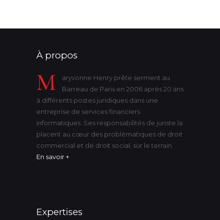
À propos
M
aryvonne Henry prête serment au
Barreau de Paris en 2006 après 20 ans
à différents postes juridiques dans une
entreprise de services financiers
informatiques. Ses responsabilités de juriste la
placent au cœur des problématiques de droit
commercial et de droit social, sur le terrain.
En savoir +
Expertises