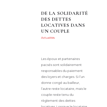
DE LA SOLIDARITÉ
DES DETTES
LOCATIVES DANS
UN COUPLE
Actualités
Posted on
22 mai
2021
151
Views
0
Likes
Maryvonne Henry
Share
Les époux et partenaires
pacsés sont solidairement
responsables du paiement
des loyers et charges. Si l’un
donne congé au bailleur,
l’autre reste locataire, mais le
couple reste tenu du
règlement des dettes
locatives. Lorsque le locataire