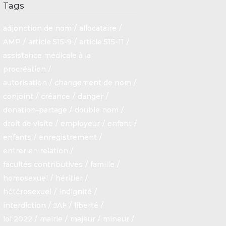
Tags
adjonction de nom
allocataire
AMP
article 515-9
article 515-11
assistance médicale à la
procréation
autorisation
changement de nom
conjoint
créance
danger
donation-partage
double nom
droit de visite
employeur
enfant
enfants
enregistrement
entrer en relation
facultés contributives
famille
homosexuel
héritier
hétérosexuel
indignité
interdiction
JAF
liberté
loi 2022
mairie
majeur
mineur