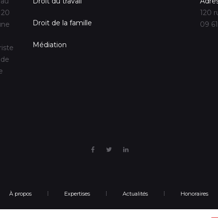
 au
Droit du travail
Adre
 20
120 r
Droit de la famille
une
09 61
Médiation
riste
 de
e
À propos
Expertises
Actualités
Honoraires