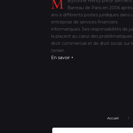
M
aryvonne Henry prête serment
Barreau de Paris en 2006 après
ans à différents postes juridiques dans 
entreprise de services financiers
informatiques. Ses responsabilités de ju
la placent au cœur des problématiques
droit commercial et de droit social, sur l
terrain.
En savoir +
Accueil