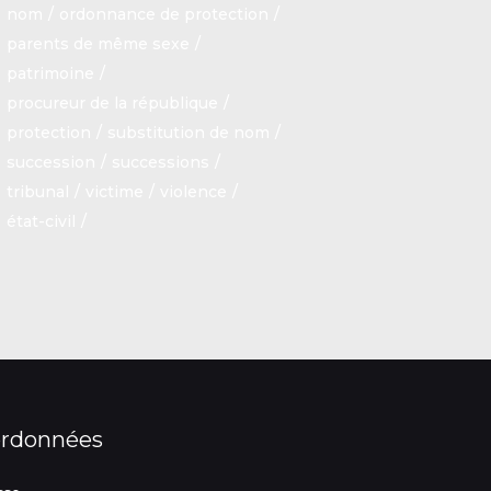
nom
ordonnance de protection
parents de même sexe
patrimoine
procureur de la république
protection
substitution de nom
succession
successions
tribunal
victime
violence
état-civil
rdonnées