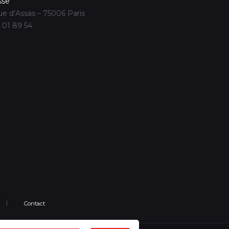
sse
ue d’Assas – 75006 Paris
 01 89 54
Contact