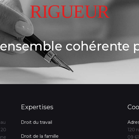
RIGUEUR
d’ensemble cohérente p
Expertises
Coo
 au
Droit du travail
Adre
 20
120 r
Droit de la famille
une
09 61