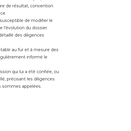
e de résultat, convention
nce.
 susceptible de modifier le
 l'évolution du dossier.
étaillé des diligences
tablir au fur et à mesure des
régulièrement informé le
sion qui lui a été confiée, ou
lé, précisant les diligences
es sommes appelées.