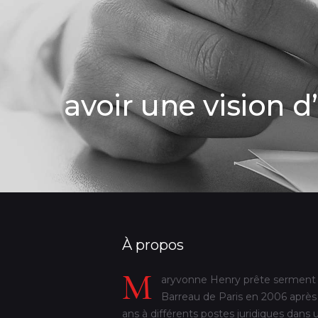
avoir une vision 
À propos
M
aryvonne Henry prête serment
Barreau de Paris en 2006 après
ans à différents postes juridiques dans 