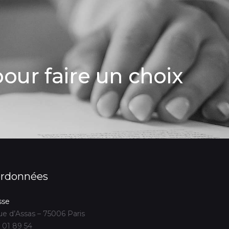
our faire un choix
rdonnées
sse
ue d’Assas – 75006 Paris
 01 89 54