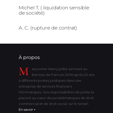
Michel T. ( liquidation sensible
de société)
A. C. (rupture de contrat)
À propos
M
aryvonne Henry prête serment au
Barreau de Paris en 2006 après 20 ans
à différents postes juridiques dans une
entreprise de services financiers
informatiques. Ses responsabilités de juriste la
placent au cœur des problématiques de droit
commercial et de droit social, sur le terrain.
En savoir +