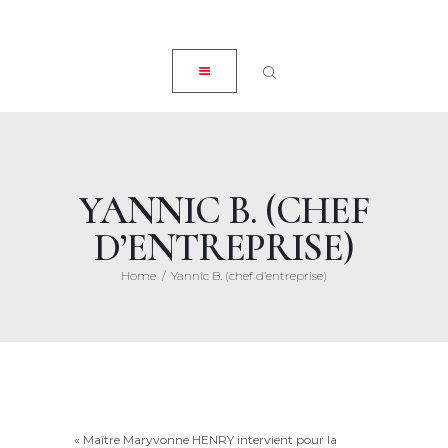
ACCUEIL
CLOSE
À PROPOS
EXPERTISES
ACTUALITÉS
HONORAIRES
YANNIC B. (CHEF
CONTACT
D’ENTREPRISE)
Home
Yannic B. (chef d’entreprise)
Posted on
25 mai 2020
« Maître Maryvonne HENRY intervient pour la