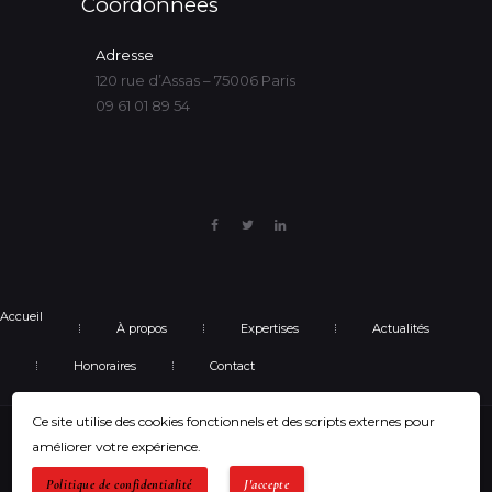
Coordonnées
Adresse
120 rue d’Assas – 75006 Paris
09 61 01 89 54
Accueil
À propos
Expertises
Actualités
Honoraires
Contact
Ce site utilise des cookies fonctionnels et des scripts externes pour
Copyright : Maître Maryvonne HENRY - avocate - Tous
améliorer votre expérience.
droits réservés
Mentions Légales
et
Politique de
Politique de confidentialité
J'accepte