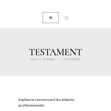
ACCUEIL
CLOSE
À PROPOS
EXPERTISES
ACTUALITÉS
HONORAIRES
TESTAMENT
CONTACT
Home
All Posts
...
TESTAMENT
Posted on
8 octobre 2020
Vigilance concernant les aidants
professionnels