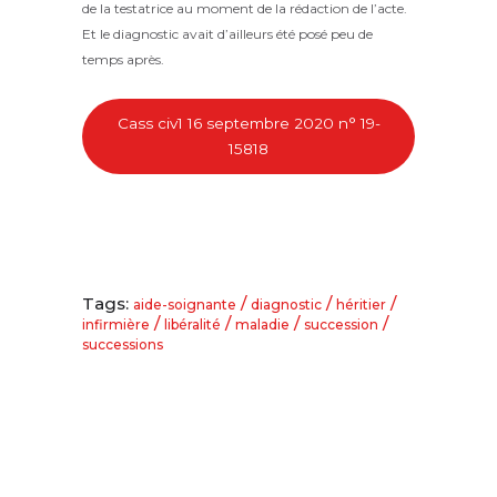
de la testatrice au moment de la rédaction de l’acte.
Et le diagnostic avait d’ailleurs été posé peu de
temps après.
Cass civ1 16 septembre 2020 n° 19-
15818
Tags:
/
/
/
aide-soignante
diagnostic
héritier
/
/
/
/
infirmière
libéralité
maladie
succession
successions