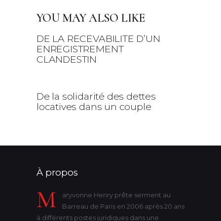
YOU MAY ALSO LIKE
DE LA RECEVABILITE D’UN
ENREGISTREMENT
CLANDESTIN
27 avril 2024
De la solidarité des dettes
locatives dans un couple
22 mai 2021
À propos
M
aryvonne Henry prête serment au
Barreau de Paris en 2006 après 20 ans
à différents postes juridiques dans une