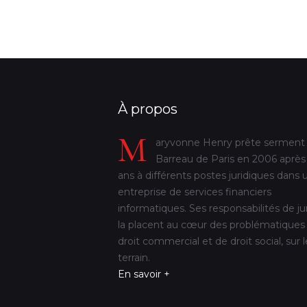
À propos
M
aryvonne Henry prête serment
Barreau de Paris en 2006 après
ans à différents postes juridiques dans 
entreprise de services financiers
informatiques. Ses responsabilités de ju
la placent au cœur des problématiques
droit commercial et de droit social, sur l
terrain.
En savoir +