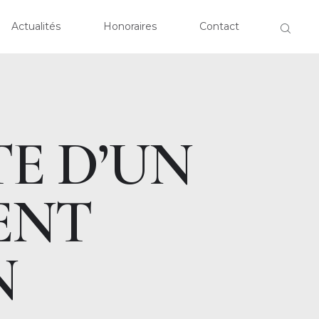
EIL
Actualités
Honoraires
Contact
CLOSE
OPOS
TISES
TE D’UN
ALITÉS
ENT
RAIRES
ACT
N