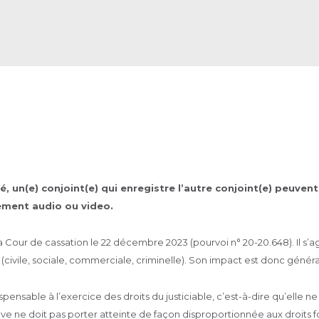
é, un(e) conjoint(e) qui enregistre l’autre conjoint(e) peuve
rement audio ou video.
a Cour de cassation le 22 décembre 2023 (pourvoi n° 20-20.648). Il s’ag
civile, sociale, commerciale, criminelle). Son impact est donc généra
ispensable à l’exercice des droits du justiciable, c’est-à-dire qu’elle
uve ne doit pas porter atteinte de façon disproportionnée aux droits