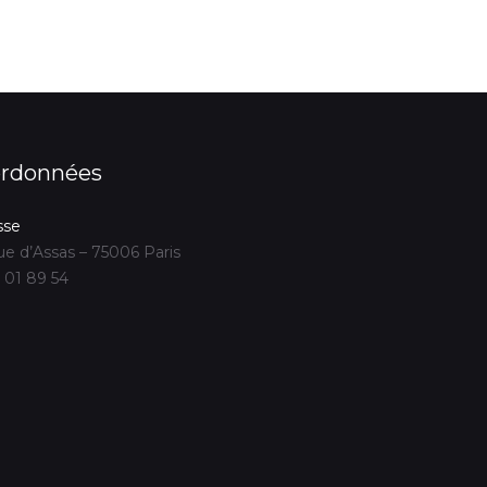
rdonnées
sse
ue d’Assas – 75006 Paris
 01 89 54