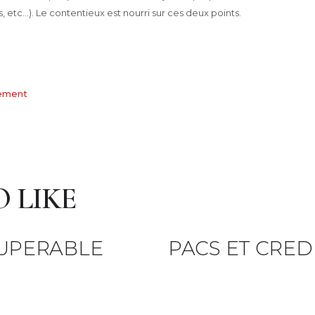
, etc…). Le contentieux est nourri sur ces deux points.
rement
 LIKE
CUPERABLE
PACS ET CRED
5 juin 2021