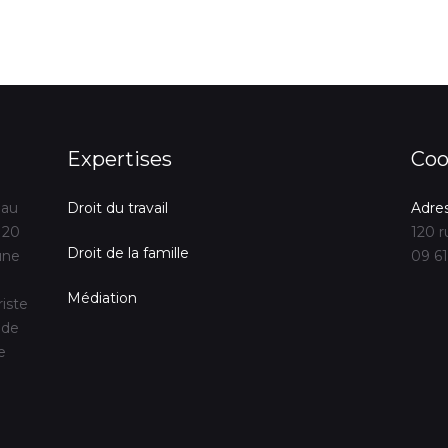
Expertises
Coo
 au
Droit du travail
Adre
 20
120 r
Droit de la famille
une
09 61
Médiation
riste
 de
e