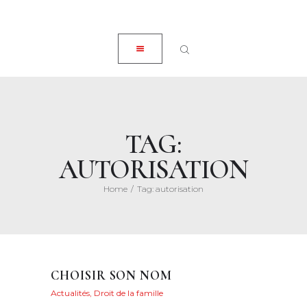
ACCUEIL
CLOSE
À PROPOS
EXPERTISES
ACTUALITÉS
HONORAIRES
TAG:
CONTACT
AUTORISATION
Home
Tag: autorisation
CHOISIR SON NOM
Actualités
,
Droit de la famille
Posted on
9 mai
2022
89
Views
0
Likes
Maryvonne