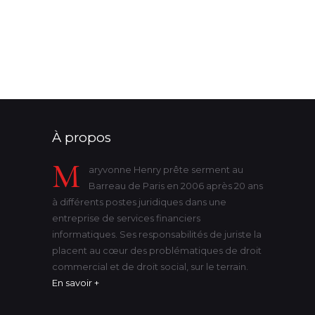
protection
substitution de nom
succession
successions
tribunal
victime
violence
état-civil
À propos
M
aryvonne Henry prête serment au
Barreau de Paris en 2006 après 20 ans
à différents postes juridiques dans une
entreprise de services financiers
informatiques. Ses responsabilités de juriste la
placent au cœur des problématiques de droit
commercial et de droit social, sur le terrain.
En savoir +