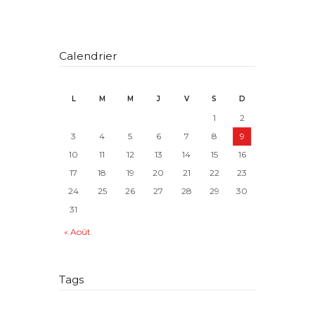
Calendrier
L
M
M
J
V
S
D
1
2
3
4
5
6
7
8
9
10
11
12
13
14
15
16
17
18
19
20
21
22
23
24
25
26
27
28
29
30
31
« Août
Tags
adjonction de nom
allocataire