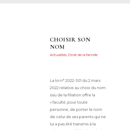
CHOISIR SON
NOM
Actualités
,
Droit de la famille
Posted on
9 mai 2022
88
Views
0
Likes
Maryvonne Henry
Share
La loi n° 2022-301 du 2 mars
2022 relative au choix du nom
issu de la filiation offre la
« faculté, pour toute
personne, de porter le nom
de celui de ses parents qui ne
lui a pas été transmis à la