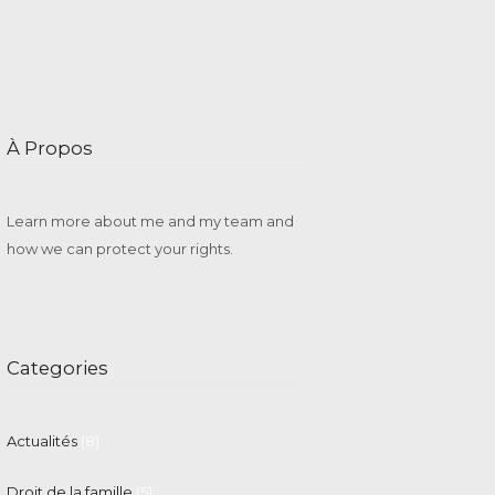
À Propos
Learn more about me and my team and
how we can protect your rights.
Categories
Actualités
(8)
Droit de la famille
(5)