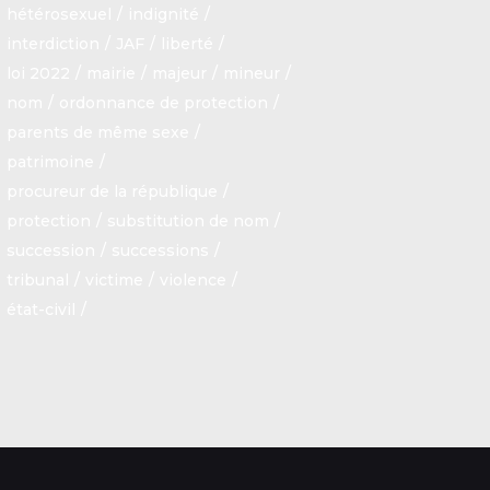
hétérosexuel
indignité
interdiction
JAF
liberté
loi 2022
mairie
majeur
mineur
nom
ordonnance de protection
parents de même sexe
patrimoine
procureur de la république
protection
substitution de nom
succession
successions
tribunal
victime
violence
état-civil