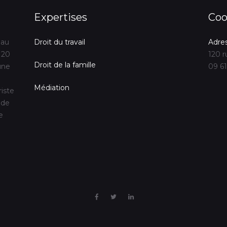
Expertises
Coo
 au
Droit du travail
Adre
 20
120 r
Droit de la famille
une
09 61
Médiation
riste
 de
e