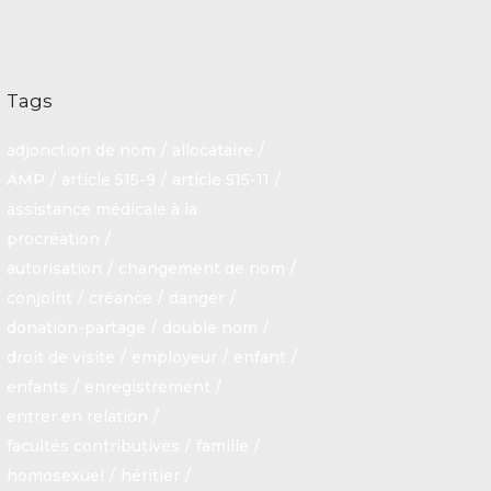
Tags
adjonction de nom
allocataire
AMP
article 515-9
article 515-11
assistance médicale à la
procréation
autorisation
changement de nom
conjoint
créance
danger
donation-partage
double nom
droit de visite
employeur
enfant
enfants
enregistrement
entrer en relation
facultés contributives
famille
homosexuel
héritier