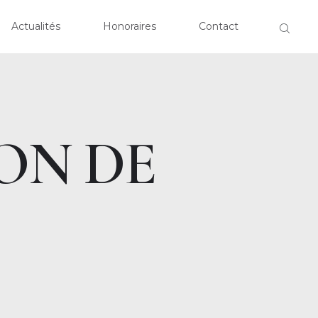
EIL
Actualités
Honoraires
Contact
CLOSE
OPOS
TISES
ON DE
ALITÉS
RAIRES
ACT