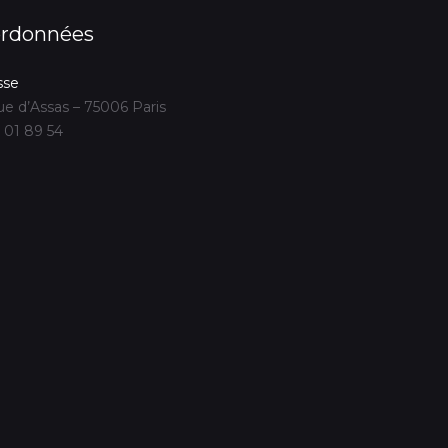
rdonnées
sse
ue d’Assas – 75006 Paris
 01 89 54