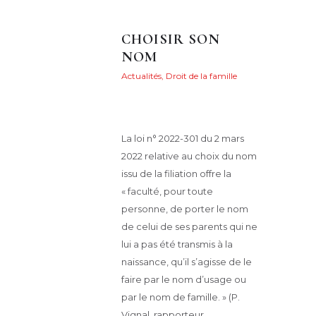
CHOISIR SON
NOM
Actualités
,
Droit de la famille
Posted on
9 mai 2022
88
Views
0
Likes
Maryvonne Henry
Share
La loi n° 2022-301 du 2 mars
2022 relative au choix du nom
issu de la filiation offre la
« faculté, pour toute
personne, de porter le nom
de celui de ses parents qui ne
lui a pas été transmis à la
naissance, qu’il s’agisse de le
faire par le nom d’usage ou
par le nom de famille. » (P.
Vignal, rapporteur…