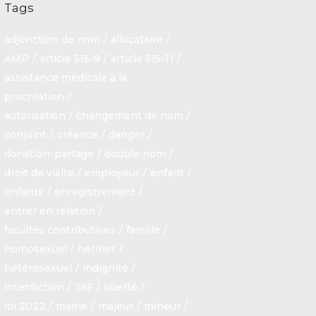
Tags
adjonction de nom
allocataire
AMP
article 515-9
article 515-11
assistance médicale à la
procréation
autorisation
changement de nom
conjoint
créance
danger
donation-partage
double nom
droit de visite
employeur
enfant
enfants
enregistrement
entrer en relation
facultés contributives
famille
homosexuel
héritier
hétérosexuel
indignité
interdiction
JAF
liberté
loi 2022
mairie
majeur
mineur