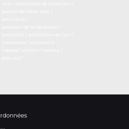
nom
ordonnance de protection
parents de même sexe
patrimoine
procureur de la république
protection
substitution de nom
succession
successions
tribunal
victime
violence
état-civil
rdonnées