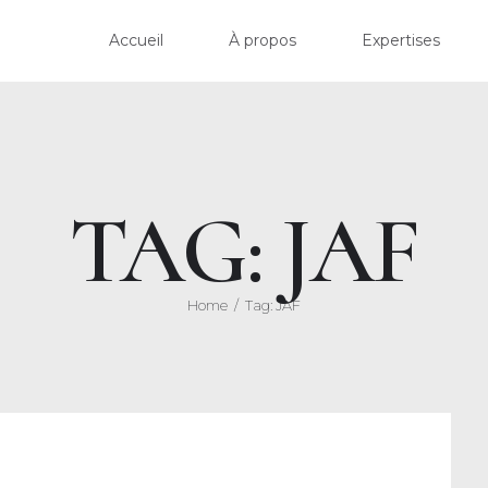
ACCU
Accueil
À propos
Expertises
À PR
EXPER
TAG: JAF
ACTU
HONO
Home
Tag: JAF
CONT