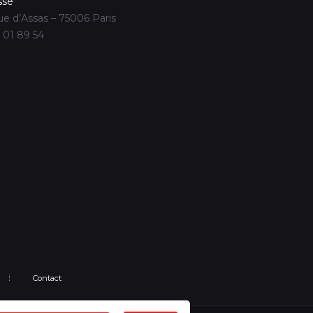
sse
ue d’Assas – 75006 Paris
 01 89 54
Contact