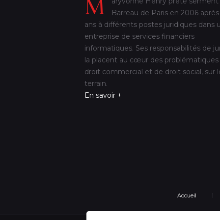
M
aryvonne Henry prête serment
Barreau de Paris en 2006 après
ans à différents postes juridiques dans 
entreprise de services financiers
informatiques. Ses responsabilités de ju
la placent au cœur des problématiques
droit commercial et de droit social, sur l
terrain.
En savoir +
Accueil