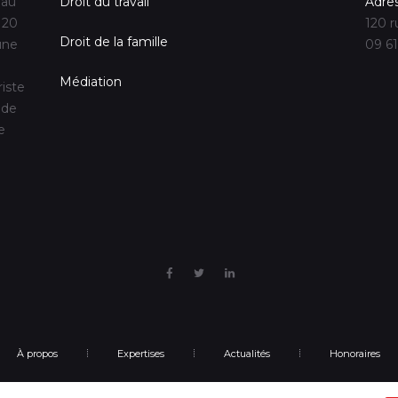
 au
Droit du travail
Adre
 20
120 r
Droit de la famille
une
09 61
Médiation
riste
 de
e
À propos
Expertises
Actualités
Honoraires