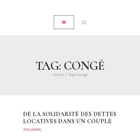
ACCUEIL
CLOSE
À PROPOS
EXPERTISES
ACTUALITÉS
HONORAIRES
TAG: CONGÉ
CONTACT
Home
Tag: congé
DE LA SOLIDARITÉ DES DETTES
LOCATIVES DANS UN COUPLE
Actualités
Posted on
22 mai 2021
151
Views
0
Likes
Maryvonne Henry
Share