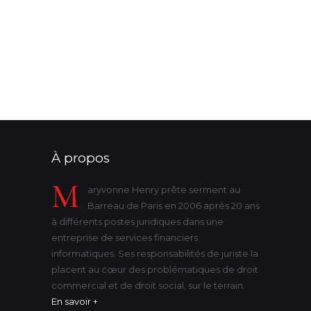
procureur de la république
protection
substitution de nom
succession
successions
tribunal
victime
violence
état-civil
À propos
M
aryvonne Henry prête serment au
Barreau de Paris en 2006 après 20 ans
à différents postes juridiques dans une
entreprise de services financiers
informatiques. Ses responsabilités de juriste la
placent au cœur des problématiques de droit
commercial et de droit social, sur le terrain.
En savoir +