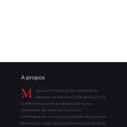
ordonnance de protection
parents de même sexe
patrimoine
procureur de la république
protection
substitution de nom
succession
successions
tribunal
victime
violence
état-civil
À propos
M
aryvonne Henry prête serment au
Barreau de Paris en 2006 après 20 ans
à différents postes juridiques dans une
entreprise de services financiers
informatiques. Ses responsabilités de juriste la
placent au cœur des problématiques de droit