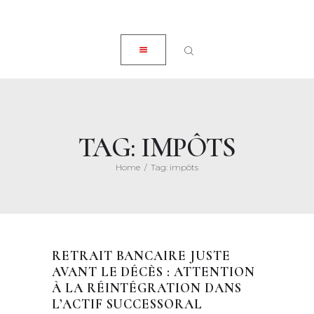
ACCUEIL
CLOSE
À PROPOS
EXPERTISES
ACTUALITÉS
HONORAIRES
TAG: IMPÔTS
CONTACT
Home
Tag: impôts
RETRAIT BANCAIRE JUSTE
AVANT LE DÉCÈS : ATTENTION
À LA RÉINTÉGRATION DANS
L’ACTIF SUCCESSORAL