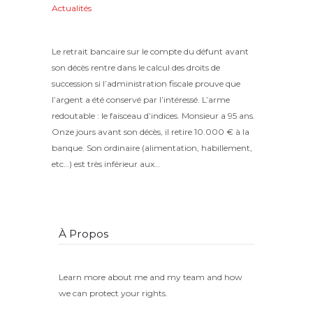
Actualités
Posted on
22 avril 2021
195
Views
0
Likes
Maryvonne Henry
Share
Le retrait bancaire sur le compte du défunt avant
son décès rentre dans le calcul des droits de
succession si l’administration fiscale prouve que
l’argent a été conservé par l’intéressé. L’arme
redoutable : le faisceau d’indices. Monsieur a 95 ans.
Onze jours avant son décès, il retire 10.000 € à la
banque. Son ordinaire (alimentation, habillement,
etc…) est très inférieur aux…
À Propos
Learn more about me and my team and how
we can protect your rights.