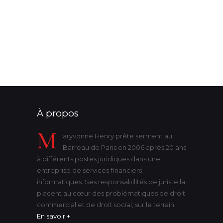
procureur de la république
protection
substitution de nom
succession
successions
tribunal
victime
violence
état-civil
À propos
M
aryvonne Henry prête serment au
Barreau de Paris en 2006 après 20 ans
à différents postes juridiques dans une
entreprise de services financiers
informatiques. Ses responsabilités de juriste la
placent au cœur des problématiques de droit
commercial et de droit social, sur le terrain.
En savoir +