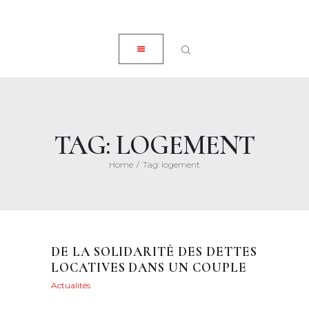
ACCUEIL
CLOSE
À PROPOS
EXPERTISES
ACTUALITÉS
HONORAIRES
TAG: LOGEMENT
CONTACT
Home
Tag: logement
DE LA SOLIDARITÉ DES DETTES
LOCATIVES DANS UN COUPLE
Actualités
Posted on
22 mai 2021
151
Views
0
Likes
Maryvonne Henry
Share