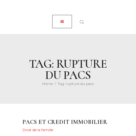
ACCUEIL
CLOSE
À PROPOS
EXPERTISES
ACTUALITÉS
HONORAIRES
TAG: RUPTURE
CONTACT
DU PACS
Home
Tag: rupture du pacs
PACS ET CREDIT IMMOBILIER
Droit de la famille
Posted on
5 juin 2021
118
Views
0
Likes
Maryvonne Henry