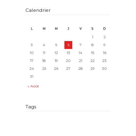
Calendrier
L
M
M
J
V
S
D
1
2
3
4
5
6
7
8
9
10
11
12
13
14
15
16
17
18
19
20
21
22
23
24
25
26
27
28
29
30
31
« Août
Tags
adjonction de nom
allocataire
AMP
article 515-9
article 515-11