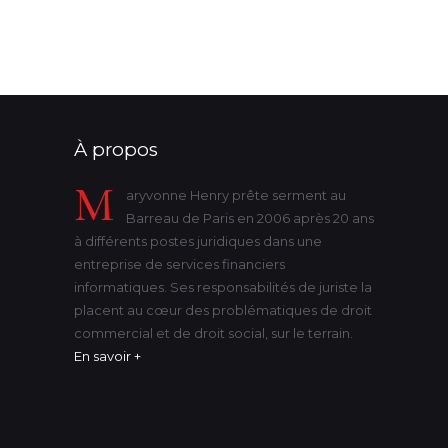
victime
violence
état-civil
À propos
M
aryvonne Henry prête serment au
Barreau de Paris en 2006 après 20 ans
à différents postes juridiques dans une
entreprise de services financiers
informatiques. Ses responsabilités de juriste la
placent au cœur des problématiques de droit
commercial et de droit social, sur le terrain.
En savoir +